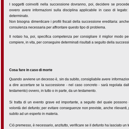
I soggetti coinvolti nella successione dovranno, poi, decidere se proced
ovvero avere informazioni sulla disciplina applicabile in caso di legato: 
determinato.
Non bisogna dimenticare i profili fiscali della successione ereditaria: anche 
consulenza necessaria per affrontare questo tipo di problema.
Il notaio ha, poi, specifica competenza per consigliare il miglior modo p
compiere, in vita, per conseguire determinati risultati a seguito della success
Cosa fare in caso di morte
Quando avviene un decesso è, sin da subito, consigliabile avere informazion
a dire accertare se la successione - nel caso concreto - sarà regolata dal
testamento) ovvero, in tutto o in parte, da un testamento.
Si tratta di un evento grave ed importante, a seguito del quale possono 
volontà del defunto; per evitare conseguenze non previste, anche rilevanti, p
subito ad un esperto in materia.
Ciò premesso, è necessario, anzitutto, verificare se il defunto ha lasciato un