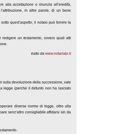
ere alla
accettazione o rinunzia
all’eredità,
l’attribuzione, in altre parole, di un bene
sotto quest’aspetto, il notaio può fornire la
er redigere
un testamento
, ovvero quali atti
ione.
tratto da
www.notariato.it
i sulla devoluzione della successione, vale
la legge (perché il defunto non ha lasciato
operare diverse norme di legge, oltre alla
are senz’altro consigliabile affidarsi sin da
 testamento.