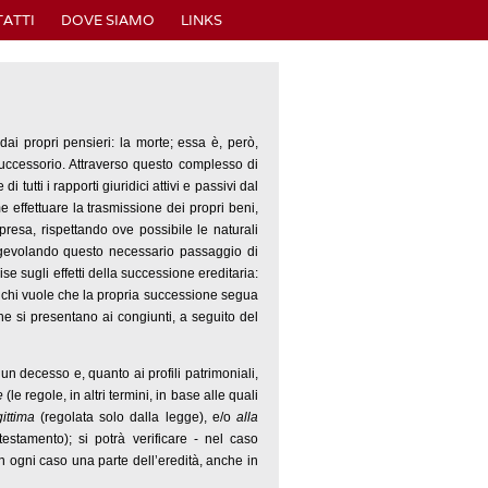
ATTI
DOVE SIAMO
LINKS
ai propri pensieri: la morte; essa è, però,
o successorio. Attraverso questo complesso di
 tutti i rapporti giuridici attivi e passivi dal
 effettuare la trasmissione dei propri beni,
presa, rispettando ove possibile le naturali
i, agevolando questo necessario passaggio di
 sugli effetti della successione ereditaria:
a chi vuole che la propria successione segua
e si presentano ai congiunti, a seguito del
n decesso e, quanto ai profili patrimoniali,
e
(le regole, in altri termini, in base alle quali
ittima
(regolata solo dalla legge), e/o
alla
estamento); si potrà verificare - nel caso
a in ogni caso una parte dell’eredità, anche in