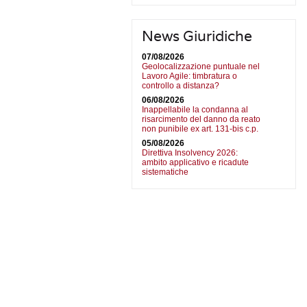
News Giuridiche
07/08/2026
Geolocalizzazione puntuale nel
Lavoro Agile: timbratura o
controllo a distanza?
06/08/2026
Inappellabile la condanna al
risarcimento del danno da reato
non punibile ex art. 131-bis c.p.
05/08/2026
Direttiva Insolvency 2026:
ambito applicativo e ricadute
sistematiche