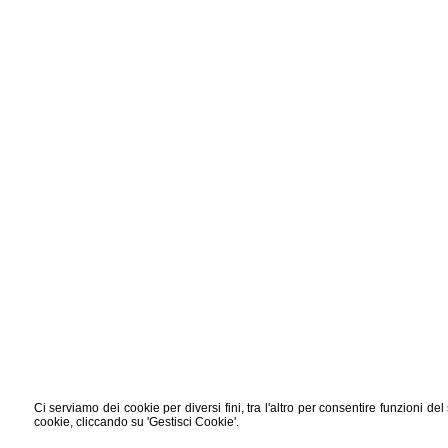
STUDIO NOTARILE BULLO
Ci serviamo dei cookie per diversi fini, tra l'altro per consentire funzioni de
VIA RIVIERA G. MATTEOTTI, 31
cookie, cliccando su 'Gestisci Cookie'.
I - 30034 MIRA (VE)
TEL (+39) 041 8626246 - FAX (+39) 0