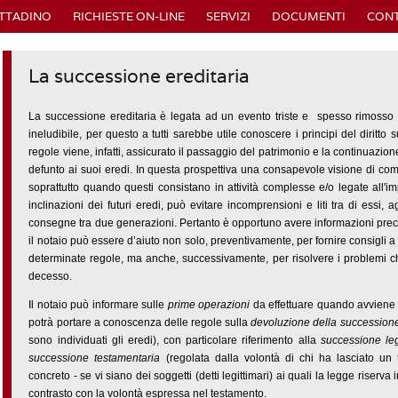
ITTADINO
RICHIESTE ON-LINE
SERVIZI
DOCUMENTI
CONT
La successione ereditaria
La successione ereditaria è legata ad un evento triste e spesso rimosso d
ineludibile, per questo a tutti sarebbe utile conoscere i principi del diritt
regole viene, infatti, assicurato il passaggio del patrimonio e la continuazione di
defunto ai suoi eredi. In questa prospettiva una consapevole visione di come
soprattutto quando questi consistano in attività complesse e/o legate all'im
inclinazioni dei futuri eredi, può evitare incomprensioni e liti tra di ess
consegne tra due generazioni. Pertanto è opportuno avere informazioni precise
il notaio può essere d’aiuto non solo, preventivamente, per fornire consigli 
determinate regole, ma anche, successivamente, per risolvere i problemi ch
decesso.
Il notaio può informare sulle
prime operazioni
da effettuare quando avviene u
potrà portare a conoscenza delle regole sulla
devoluzione della succession
sono individuati gli eredi), con particolare riferimento alla
successione leg
successione testamentaria
(regolata dalla volontà di chi ha lasciato un t
concreto - se vi siano dei soggetti (detti legittimari) ai quali la legge riserv
contrasto con la volontà espressa nel testamento.